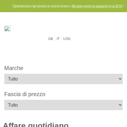
Spedizione gratuita in tutto il mondo per ordini superiori a $ 50
GB
IT
USD
Marche
Fascia di prezzo