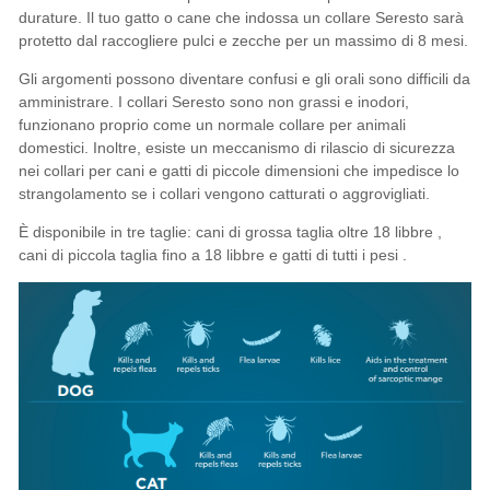
durature. Il tuo
gatto
o
cane che
indossa un collare Seresto sarà
protetto dal raccogliere
pulci
e
zecche
per un massimo di 8 mesi.
Gli argomenti possono diventare confusi e gli orali sono difficili da
amministrare. I collari Seresto sono non grassi e inodori,
funzionano proprio come un normale collare per animali
domestici. Inoltre, esiste un meccanismo di rilascio di sicurezza
nei collari per cani e gatti di piccole dimensioni che impedisce lo
strangolamento se i collari vengono catturati o aggrovigliati.
È disponibile in tre taglie:
cani di grossa taglia oltre 18 libbre
,
cani di piccola taglia fino a 18 libbre
e
gatti di tutti i pesi
.