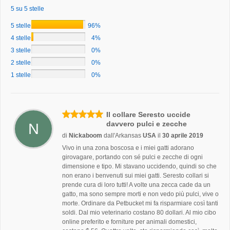
5 su 5 stelle
5 stelle
96%
4 stelle
4%
3 stelle
0%
2 stelle
0%
1 stelle
0%
Il collare Seresto uccide
davvero pulci e zecche
N
di
Nickaboom
dall'Arkansas
USA
il
30 aprile 2019
Vivo in una zona boscosa e i miei gatti adorano
girovagare, portando con sé pulci e zecche di ogni
dimensione e tipo. Mi stavano uccidendo, quindi so che
non erano i benvenuti sui miei gatti. Seresto collari si
prende cura di loro tutti! A volte una zecca cade da un
gatto, ma sono sempre morti e non vedo più pulci, vive o
morte. Ordinare da Petbucket mi fa risparmiare così tanti
soldi. Dal mio veterinario costano 80 dollari. Al mio cibo
online preferito e forniture per animali domestici,