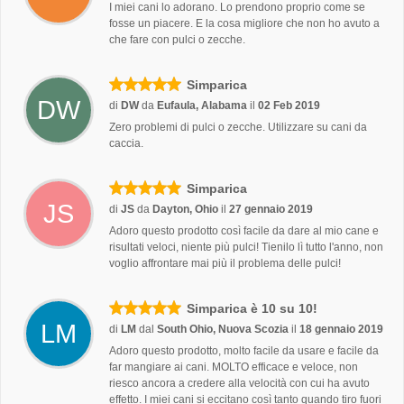
I miei cani lo adorano. Lo prendono proprio come se
fosse un piacere. E la cosa migliore che non ho avuto a
che fare con pulci o zecche.
Simparica
DW
di
DW
da
Eufaula, Alabama
il
02 Feb 2019
Zero problemi di pulci o zecche. Utilizzare su cani da
caccia.
Simparica
JS
di
JS
da
Dayton, Ohio
il
27 gennaio 2019
Adoro questo prodotto così facile da dare al mio cane e
risultati veloci, niente più pulci! Tienilo lì tutto l'anno, non
voglio affrontare mai più il problema delle pulci!
Simparica è 10 su 10!
LM
di
LM
dal
South Ohio, Nuova Scozia
il
18 gennaio 2019
Adoro questo prodotto, molto facile da usare e facile da
far mangiare ai cani. MOLTO efficace e veloce, non
riesco ancora a credere alla velocità con cui ha avuto
effetto. I miei cani si eccitano così tanto quando tiro fuori