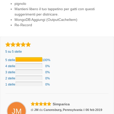
pignolo
Mantieni libero il tuo tappetino per gatti con questi
suggerimenti per districare.
MongoDB Aggiungi (OutputCacheItem)
Re-Record
5 su 5 stelle
5 stelle
100%
4 stelle
0%
3 stelle
0%
2 stelle
0%
1 stelle
0%
Simparica
JM
di
JM
da
Canonsburg, Pennsylvania
il
06 feb 2019