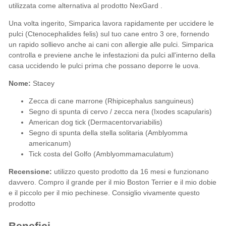
utilizzata come alternativa al prodotto
NexGard
.
Una volta ingerito, Simparica lavora rapidamente per uccidere le
pulci
(Ctenocephalides felis) sul tuo cane entro 3 ore, fornendo
un rapido sollievo anche ai cani con allergie alle pulci. Simparica
controlla e previene anche le
infestazioni da pulci
all'interno della
casa uccidendo le pulci prima che possano deporre le uova.
Nome:
Stacey
Zecca di cane marrone (Rhipicephalus sanguineus)
Segno di spunta di cervo / zecca nera (Ixodes scapularis)
American dog tick (Dermacentorvariabilis)
Segno di spunta della stella solitaria (Amblyomma
americanum)
Tick costa del Golfo (Amblyommamaculatum)
Recensione:
utilizzo questo prodotto da 16 mesi e funzionano
davvero. Compro il grande per il mio Boston Terrier e il mio dobie
e il piccolo per il mio pechinese. Consiglio vivamente questo
prodotto
Benefici