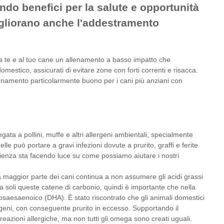
o benefici per la salute e opportunità
migliorano anche l'addestramento
e a te e al tuo cane un allenamento a basso impatto che
estico, assicurati di evitare zone con forti correnti e risacca.
llenamento particolarmente buono per i cani più anziani con
gata a pollini, muffe e altri allergeni ambientali, specialmente
lle può portare a gravi infezioni dovute a prurito, graffi e ferite
scienza sta facendo luce su come possiamo aiutare i nostri
la maggior parte dei cani continua a non assumere gli acidi grassi
 soli queste catene di carbonio, quindi è importante che nella
saesaenoico (DHA). È stato riscontrato che gli animali domestici
lergeni, con conseguente prurito in eccesso. Supportando il
azioni allergiche, ma non tutti gli omega sono creati uguali.