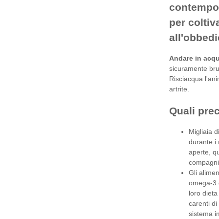
contempor
per colti
all'obbedi
Andare in acq
sicuramente bruc
Risciacqua l'ani
artrite.
Quali pre
Migliaia d
durante i 
aperte, q
compagni 
Gli alimen
omega-3 d
loro diet
carenti di
sistema i