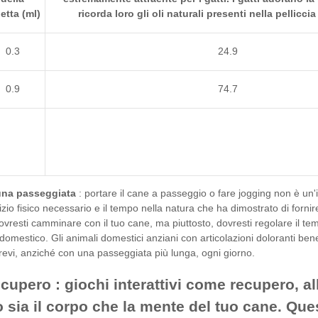
etta (ml)
ricorda loro gli oli naturali presenti nella pellicci
0.3
24.9
0.9
74.7
una passeggiata
: portare il cane a passeggio o fare jogging non è un
izio fisico necessario e il tempo nella natura che ha dimostrato di forn
resti camminare con il tuo cane, ma piuttosto, dovresti regolare il temp
domestico. Gli animali domestici anziani con articolazioni doloranti b
revi, anziché con una passeggiata più lunga, ogni giorno.
ecupero
: giochi interattivi come recupero, al
 sia il corpo che la mente del tuo cane. Ques