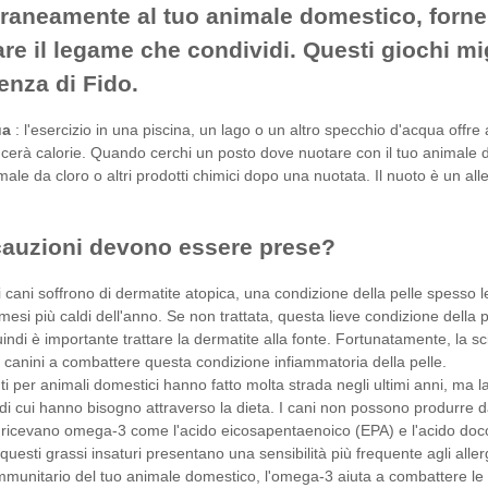
aneamente al tuo animale domestico, fornend
vare il legame che condividi. Questi giochi 
enza di Fido.
ua
: l'esercizio in una piscina, un lago o un altro specchio d'acqua offr
erà calorie. Quando cerchi un posto dove nuotare con il tuo animale dom
male da cloro o altri prodotti chimici dopo una nuotata. Il nuoto è un a
cauzioni devono essere prese?
i cani soffrono di dermatite atopica, una condizione della pelle spesso le
mesi più caldi dell'anno. Se non trattata, questa lieve condizione della pe
uindi è importante trattare la dermatite alla fonte. Fortunatamente, la 
canini a combattere questa condizione infiammatoria della pelle.
ti per animali domestici hanno fatto molta strada negli ultimi anni, ma 
i cui hanno bisogno attraverso la dieta. I cani non possono produrre da
a ricevano omega-3 come l'acido eicosapentaenoico (EPA) e l'acido doco
 questi grassi insaturi presentano una sensibilità più frequente agli al
mmunitario del tuo animale domestico, l'omega-3 aiuta a combattere le re