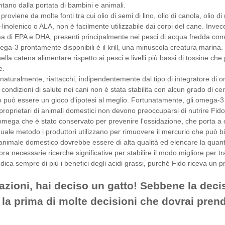
ntano dalla portata di bambini e animali.
oviene da molte fonti tra cui olio di semi di lino, olio di canola, olio 
-linolenico o ALA, non è facilmente utilizzabile dai corpi del cane. Invec
a di EPA e DHA, presenti principalmente nei pesci di acqua fredda come i
ga-3 prontamente disponibili è il krill, una minuscola creatura marina. L'
nella catena alimentare rispetto ai pesci e livelli più bassi di tossine 
e.
 naturalmente, riattacchi, indipendentemente dal tipo di integratore di
e condizioni di salute nei cani non è stata stabilita con alcun grado di ce
 può essere un gioco d'ipotesi al meglio. Fortunatamente, gli omega-3 
 proprietari di animali domestici non devono preoccuparsi di nutrire Fido
omega che è stato conservato per prevenire l'ossidazione, che porta a o
quale metodo i produttori utilizzano per rimuovere il mercurio che può b
o animale domestico dovrebbe essere di alta qualità ed elencare la quan
a necessarie ricerche significative per stabilire il modo migliore per tr
dica sempre di più i benefici degli acidi grassi, purché Fido riceva un pro
azioni, hai deciso un gatto! Sebbene la de
 la prima di molte decisioni che dovrai pren