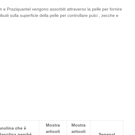
n e Praziquantel vengono assorbiti attraverso la pelle per fornire
uiti sulla superficie della pelle per controllare
pulci
,
zecche
e
Mostra
Mostra
anolina che è
articoli
articoli
 lanolina perché
Senegal