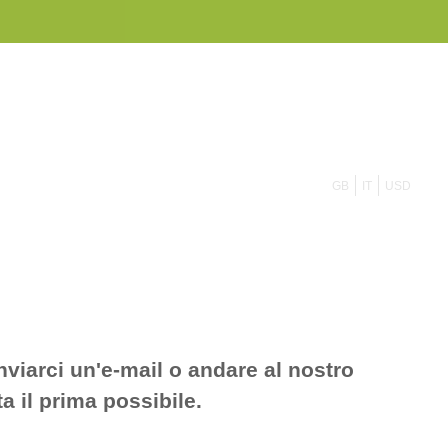
855 908 4010
GB
IT
USD
inviarci un'e-mail o andare al nostro
a il prima possibile.