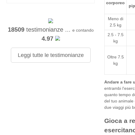
corporeo
pip
Meno di
2.5 kg
18509
testimonianze ...
e contando
2.5 - 7.5
4.97
kg
Leggi tutte le testimonianze
Oltre 7.5
kg
Andare a fare 
entrambi l'eserc
quanto tempo dov
del tuo animale 
due viaggi più b
Gioca a r
esercitano