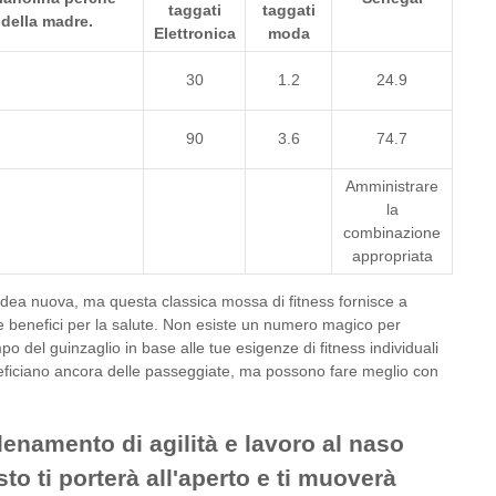
taggati
taggati
a della madre.
Elettronica
moda
30
1.2
24.9
90
3.6
74.7
Amministrare
la
combinazione
appropriata
'idea nuova, ma questa classica mossa di fitness fornisce a
ire benefici per la salute. Non esiste un numero magico per
o del guinzaglio in base alle tue esigenze di fitness individuali
eneficiano ancora delle passeggiate, ma possono fare meglio con
lenamento di agilità e lavoro al naso
to ti porterà all'aperto e ti muoverà