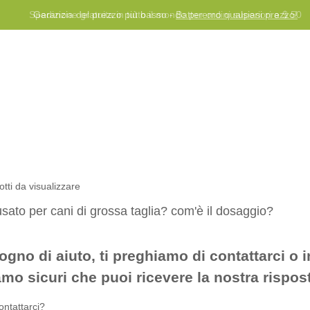
Spedizione gratuita in tutto il mondo per ordini superiori a $ 50
Blog
Programma premi
Aiuto
Contattaci
tti da visualizzare
sato per cani di grossa taglia? com'è il dosaggio?
ogno di aiuto, ti preghiamo di contattarci o 
mo sicuri che puoi ricevere la nostra rispost
ontattarci?