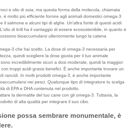
di noci e olio di soia, ma questa forma della molecola, chiamata
e, è molto più efficiente fornire agli animali domestici omega-3
l salmone e alcuni tipi di alghe. Un'altra fonte di questi acidi
olio di krill ha il vantaggio di essere ecosostenibile, in quanto è
che possono bioaccumularsi ulteriormente lungo la catena
 omega-3 che hai scelto. La dose di omega-3 necessaria per
rtezza, quindi scegliere la dose giusta per il tuo animale
sono incredibilmente sicuri a dosi moderate, quindi la maggior
 con troppi acidi grassi benefici. È anche importante trovare un
li rancidi. In molti prodotti omega-3, è anche importante
ioaccumularsi nei pesci. Qualunque tipo di integratore tu scelga
tità di EPA e DHA contenuta nel prodotto.
attare la dermatite del tuo cane con gli omega-3. Tuttavia, la
dotto di alta qualità per integrare il suo cibo.
cisione possa sembrare monumentale, è
dere.