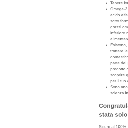
Tenere lo
Omega-3 pr
acido alfa
sotto form
grassi ome
inferiore 
alimentar
Esistono,
trattare l
domestico
parte dei
prodotto 
scoprire 
per il tu
Sono ancor
scienza in
Congratul
stata solo
Sicuro al 100%