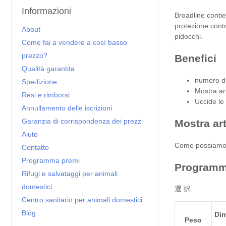
Informazioni
Broadline contie
protezione contr
About
pidocchi.
Come fai a vendere a così basso
prezzo?
Benefici
Qualità garantita
numero di
Spedizione
Mostra art
Resi e rimborsi
Uccide le p
Annullamento delle iscrizioni
Garanzia di corrispondenza dei prezzi
Mostra art
Aiuto
Come possiamo 
Contatto
Programma premi
Programm
Rifugi e salvataggi per animali
domestici
選 択
Centro sanitario per animali domestici
Blog
Di
Peso