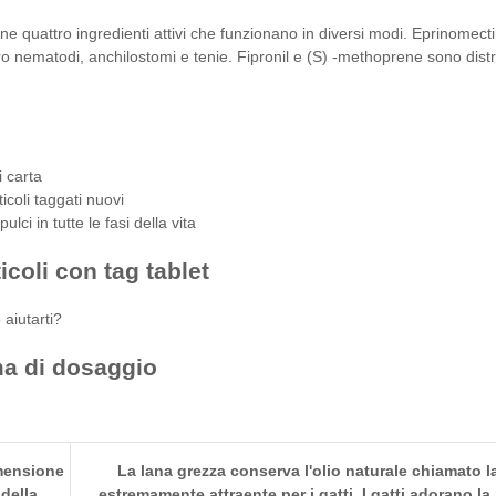
ne quattro ingredienti attivi che funzionano in diversi modi. Eprinomecti
o nematodi, anchilostomi e tenie. Fipronil e (S) -methoprene sono distrib
 carta
icoli taggati nuovi
ulci in tutte le fasi della vita
icoli con tag tablet
aiutarti?
a di dosaggio
mensione
La lana grezza conserva l'olio naturale chiamato l
della
estremamente attraente per i gatti. I gatti adorano la