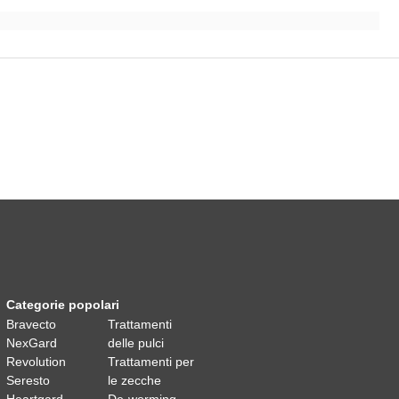
Categorie popolari
Bravecto
Trattamenti
NexGard
delle pulci
Revolution
Trattamenti per
Seresto
le zecche