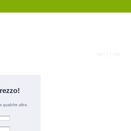
855 908 4010
GB
IT
USD
rezzo!
a qualche altra