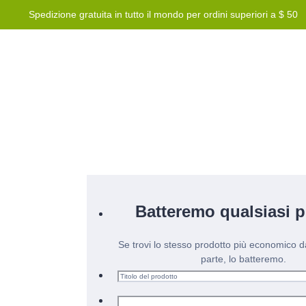
Spedizione gratuita in tutto il mondo per ordini superiori a $ 50
Blog
Programma premi
Aiuto
Contattaci
Batteremo qualsiasi p
Se trovi lo stesso prodotto più economico d
parte, lo batteremo.