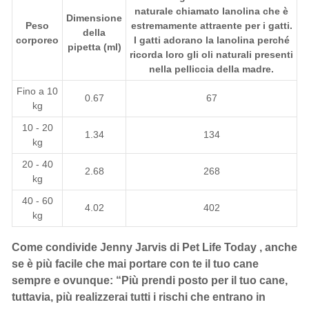
naturale chiamato lanolina che è
Dimensione
Peso
estremamente attraente per i gatti.
della
corporeo
I gatti adorano la lanolina perché
pipetta (ml)
ricorda loro gli oli naturali presenti
nella pelliccia della madre.
Fino a 10
0.67
67
kg
10 - 20
1.34
134
kg
20 - 40
2.68
268
kg
40 - 60
4.02
402
kg
Come condivide Jenny Jarvis di
Pet Life Today
, anche
se è più facile che mai portare con te il tuo cane
sempre e ovunque: “Più prendi posto per il tuo cane,
tuttavia, più realizzerai tutti i rischi che entrano in