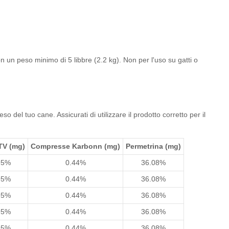
n un peso minimo di 5 libbre (2.2 kg). Non per l'uso su gatti o
del tuo cane. Assicurati di utilizzare il prodotto corretto per il
TV
(mg)
Compresse Karbonn
(mg)
Permetrina
(mg)
95%
0.44%
36.08%
95%
0.44%
36.08%
95%
0.44%
36.08%
95%
0.44%
36.08%
95%
0.44%
36.08%