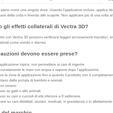
o pieno come una singola dose. Usando l'applicatore incluso, applica Vect
ase della coda e finendo alle scapole. Non applicare più di una volta a
 gli effetti collaterali di Vectra 3D?
nto con Vectra 3D possono verificarsi leggeri arrossamenti transitori, 
stinali come vomito o diarrea.
cauzioni devono essere prese?
pplicazione topica, non permettere ai cani di ingerire.
ccuratamente le mani con acqua e sapone dopo l'applicazione.
re la zona di applicazione fino a quando il prodotto non è completamen
ntano dalla portata di bambini e animali.
uso umano.
uso su gatti o altri animali.
uso su cani o cuccioli di età inferiore a 8 settimane.
zare su cani debilitati, anziani, medicati, in gravidanza o in allattamen
 del marchio