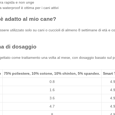
ra rapida e non unge
 waterproof è ottima per i cani attivi
 è adatto al mio cane?
sere utilizzato solo su cani o cuccioli di almeno 8 settimane di età e co
a di dosaggio
ettato come trattamento una volta al mese, con dosaggio basato sul peso 
o
75% poliestere, 10% cotone, 10% chinlon, 5% spandex.
Smart 
0.8
4.
1.6
4.
3.6
4.
4.7
4.
8
4.