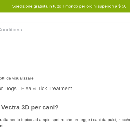
Spedizione gratuita in tutto il mondo per ordini superiori a $ 50
Blog
Programma premi
Aiuto
Contattaci
tti da visualizzare
r Dogs - Flea & Tick Treatment
 Vectra 3D per cani?
rattamento topico ad ampio spettro che protegge i cani da pulci, zecche,
ti.