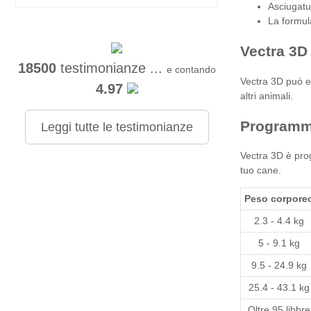
Asciugatu
La formula
Vectra 3D
18500
testimonianze ...
e contando
Vectra 3D può es
4.97
altri animali.
Programm
Leggi tutte le testimonianze
Vectra 3D è prog
tuo cane.
Peso corpore
2.3 - 4.4 kg
5 - 9.1 kg
9.5 - 24.9 kg
25.4 - 43.1 kg
Oltre 95 libbre