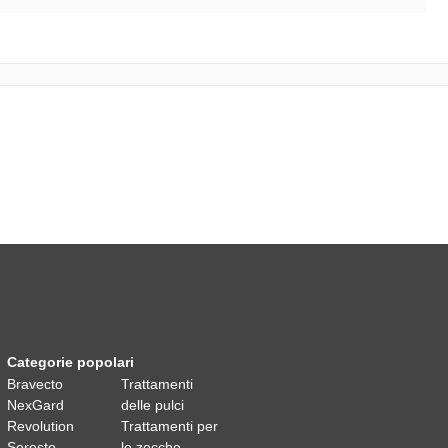
Categorie popolari
Bravecto
Trattamenti
NexGard
delle pulci
Revolution
Trattamenti per
Seresto
le zecche