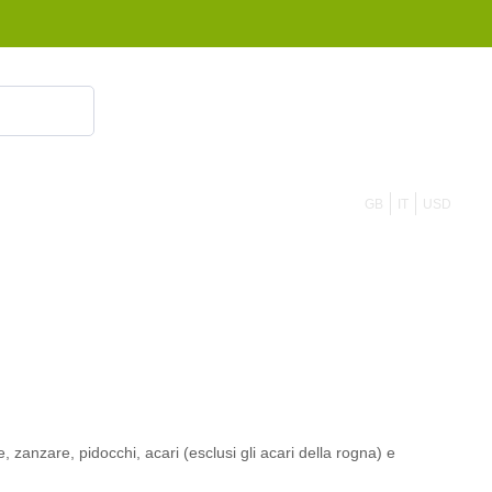
855 908 4010
GB
IT
USD
 zanzare, pidocchi, acari (esclusi gli acari della rogna) e