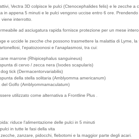
 attivi, Vectra 3D colpisce le pulci (Ctenocephalides felis) e le zecche 
ta in appena 5 minuti e le pulci vengono uccise entro 6 ore. Prendendo di m
o viene interrotto.
meabile ad asciugatura rapida fornisce protezione per un mese intero, 
nge e uccide le zecche che possono trasmettere la malattia di Lyme, l
 bartonellosi, l'epatozoonosi e l'anaplasmosi, tra cui:
cane marrone (Rhipicephalus sanguineus)
spunta di cervo / zecca nera (Ixodes scapularis)
dog tick (Dermacentorvariabilis)
spunta della stella solitaria (Amblyomma americanum)
ta del Golfo (Amblyommamaculatum)
ssere utilizzato come alternativa a
Frontline Plus
.
ida: riduce l'alimentazione delle pulci in 5 minuti
ulci in tutte le fasi della vita
zecche, zanzare, pidocchi, flebotomi e la maggior parte degli acari.