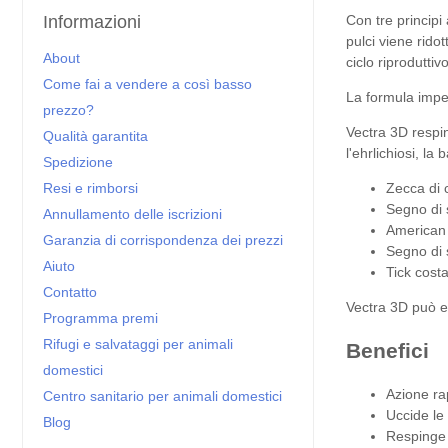
Con tre principi
Informazioni
pulci viene ridot
About
ciclo riproduttiv
Come fai a vendere a così basso
La formula imper
prezzo?
Vectra 3D respi
Qualità garantita
l'ehrlichiosi, la
Spedizione
Zecca di 
Resi e rimborsi
Segno di 
Annullamento delle iscrizioni
American 
Garanzia di corrispondenza dei prezzi
Segno di 
Aiuto
Tick cos
Contatto
Vectra 3D può e
Programma premi
Rifugi e salvataggi per animali
Benefici
domestici
Azione rap
Centro sanitario per animali domestici
Uccide le p
Blog
Respinge 