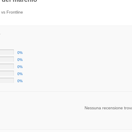
 vs Frontline
0%
0%
0%
0%
0%
Nessuna recensione trov