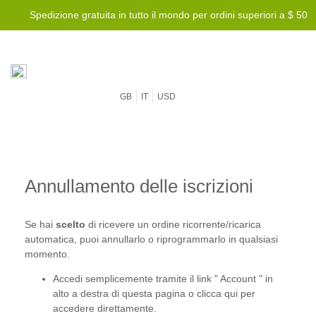
Spedizione gratuita in tutto il mondo per ordini superiori a $ 50
GB
IT
USD
Annullamento delle iscrizioni
Se hai
scelto
di ricevere un ordine ricorrente/ricarica
automatica, puoi annullarlo o riprogrammarlo in qualsiasi
momento.
Accedi semplicemente tramite il link "
Account
" in
alto a destra di questa pagina o clicca
qui
per
accedere direttamente.