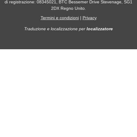
di registrazione: 08345021, BTC Bessemer Drive Stevenage, SG1
2DX Regno Unito.
Termini e condizioni
|
Privacy
Traduzione e localizzazione
per
localizzatore