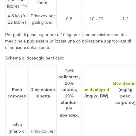
furetti
libbre)="">
4-8 kg (9-
Prinovox per
0.8
10 - 20
1-2
22 libbre)
gatti grandi
Per gatti di peso superiore a 10 kg, per la somministrazione del
medicinale può essere utilizzata una combinazione appropriata di
dimensioni delle pipette.
Schema di dosaggio per i cani:
75%
poliestere,
10%
Moxidectin
Peso
Dimensione
cotone,
Imidacloprid
(mg/kg
corporeo
pipetta
10%
(mg/kg BW)
peso
chinlon,
corporeo)
5%
spandex.
<4kg
(meno di
Prinovox per