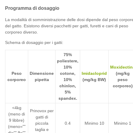
Programma di dosaggio
La modalità di somministrazione delle dosi dipende dal peso corpor
del gatto. Esistono diversi pacchetti per gatti, furetti e cani di peso
corporeo diverso.
Schema di dosaggio per i gatti:
75%
poliestere,
10%
Moxidectin
Peso
Dimensione
cotone,
Imidacloprid
(mg/kg
corporeo
pipetta
10%
(mg/kg BW)
peso
chinlon,
corporeo)
5%
spandex.
<4kg
Prinovox per
(meno di
gatti di
9 libbre)
piccola
0.4
Minimo 10
Minimo 1
(meno=""
taglia e
di="" 9=""