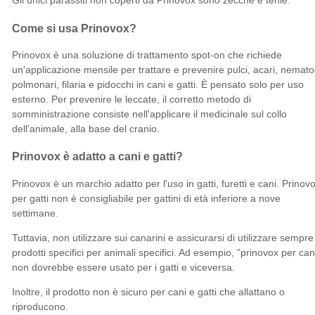
Gli unici parassiti non coperti da Prinovox sono zecche e tenie.
Come si usa Prinovox?
Prinovox è una soluzione di trattamento spot-on che richiede
un'applicazione mensile per trattare e prevenire pulci, acari, nemato
polmonari, filaria e pidocchi in cani e gatti. È pensato solo per uso
esterno. Per prevenire le leccate, il corretto metodo di
somministrazione consiste nell'applicare il medicinale sul collo
dell'animale, alla base del cranio.
Prinovox è adatto a cani e gatti?
Prinovox è un marchio adatto per l'uso in gatti, furetti e cani. Prinov
per gatti non è consigliabile per gattini di età inferiore a nove
settimane.
Tuttavia, non utilizzare sui canarini e assicurarsi di utilizzare sempre 
prodotti specifici per animali specifici. Ad esempio, "prinovox per can
non dovrebbe essere usato per i gatti e viceversa.
Inoltre, il prodotto non è sicuro per cani e gatti che allattano o
riproducono.