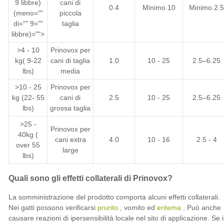
9 libbre)
cani di
0.4
Minimo 10
Minimo 2.5
(meno=""
piccola
di="" 9=""
taglia
libbre)="">
>4 - 10
Prinovox per
kg( 9-22
cani di taglia
1.0
10 - 25
2.5–6.25
lbs)
media
>10 - 25
Prinovox per
kg (22- 55
cani di
2.5
10 - 25
2.5–6.25
lbs)
grossa taglia
>25 -
Prinovox per
40kg (
cani extra
4.0
10 - 16
2.5 - 4
over 55
large
lbs)
Quali sono gli effetti collaterali di Prinovox?
La somministrazione del prodotto comporta alcuni effetti collaterali.
Nei gatti possono verificarsi
prurito
, vomito ed
eritema
. Può anche
causare reazioni di ipersensibilità locale nel sito di applicazione. Se i