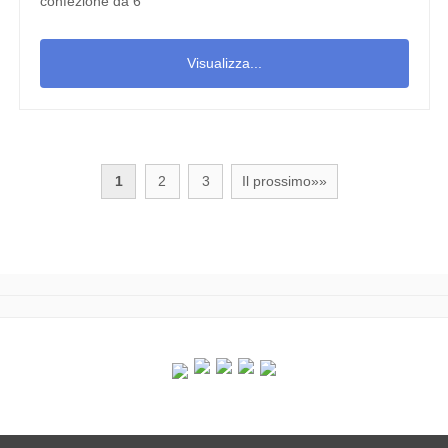
confezione da 6
Visualizza...
1
2
3
Il prossimo»»