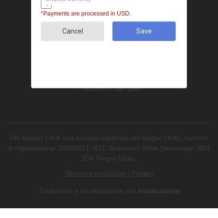
NexGard
*Payments are processed in USD.
Revolution
Seresto
Cancel
Save
Heartgard
Advantage Multi
Trattamenti delle pulci
Trattamenti per le zecche
De-worming
Trattamenti per gatti
Pet Bucket Ltd è una società registrata nel Regno Unito, numero
di registrazione: 08345021, BTC Bessemer Drive Stevenage, SG1
2DX Regno Unito.
Termini e condizioni
|
Privacy
Traduzione e localizzazione
per
localizzatore