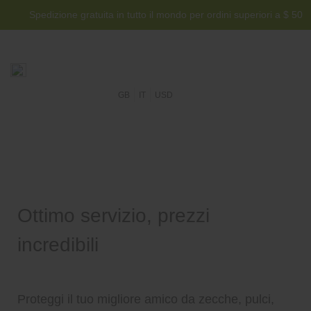
Spedizione gratuita in tutto il mondo per ordini superiori a $ 50
GB
IT
USD
Ottimo servizio, prezzi
incredibili
Proteggi il tuo migliore amico da zecche, pulci,