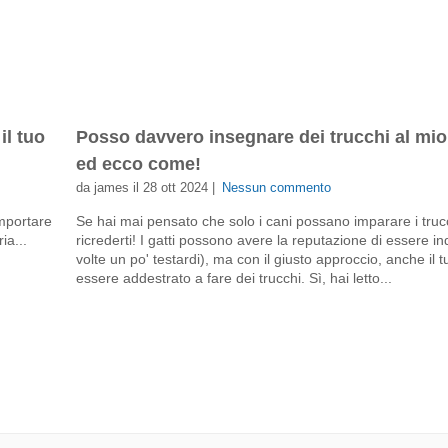
il tuo
Posso davvero insegnare dei trucchi al mio 
ed ecco come!
da james il 28 ott 2024 |
Nessun commento
mportare
Se hai mai pensato che solo i cani possano imparare i trucc
ia...
ricrederti! I gatti possono avere la reputazione di essere in
volte un po' testardi), ma con il giusto approccio, anche il 
essere addestrato a fare dei trucchi. Sì, hai letto...