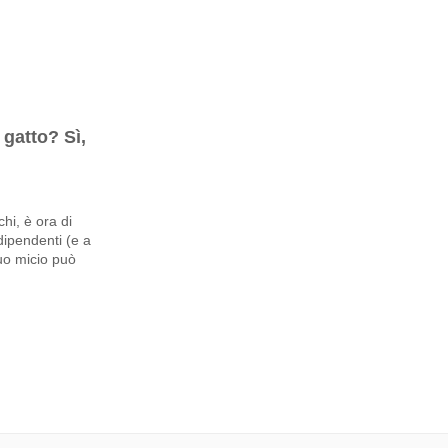
gatto? Sì,
hi, è ora di
dipendenti (e a
tuo micio può