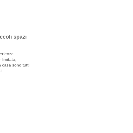
ccoli spazi
erienza
limitato,
n casa sono tutti
...