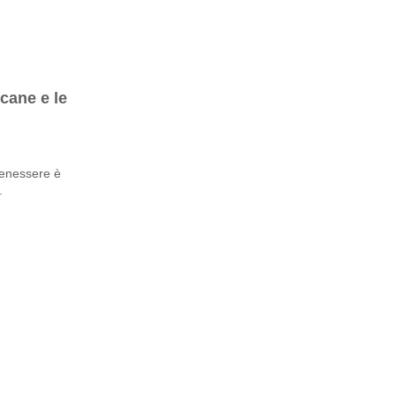
cane e le
 benessere è
.