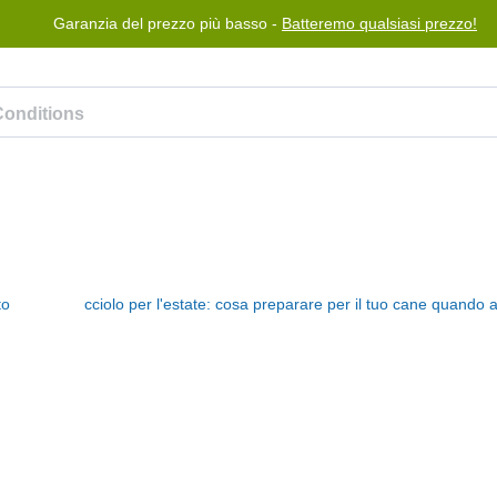
Garanzia del prezzo più basso -
Batteremo qualsiasi prezzo!
Blog
Programma premi
Aiuto
Contattaci