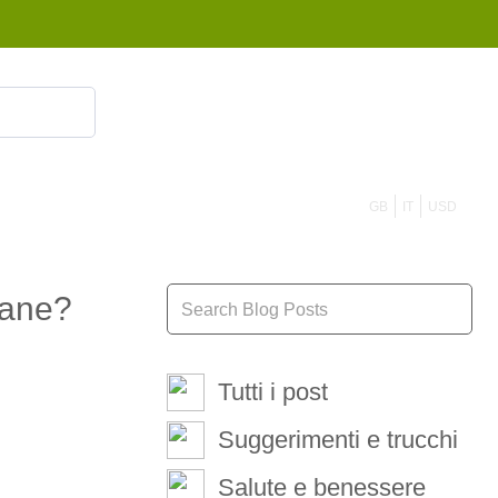
855 908 4010
GB
IT
USD
cane?
Tutti i post
Suggerimenti e trucchi
Salute e benessere