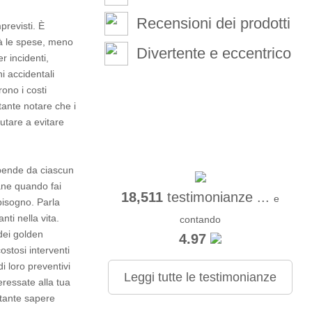
Recensioni dei prodotti
previsti. È
rà le spese, meno
Divertente e eccentrico
r incidenti,
i accidentali
ono i costi
tante notare che i
utare a evitare
dipende da ciascun
cane quando fai
18,511
testimonianze ...
e
 bisogno. Parla
nti nella vita.
contando
 dei golden
4.97
ostosi interventi
i loro preventivi
Leggi tutte le testimonianze
eressate alla tua
rtante sapere