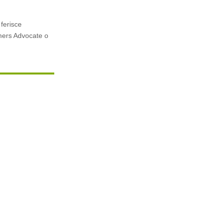
 ferisce
umers Advocate o