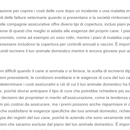
ione per coprire i costi delle cure dopo un incidente o una malattia im
ili delle fatture veterinarie quando si presentano e la società rimborse
e compagnie assicurative offre diversi tipi di copertura, inclusi piani pe
ne di questi che meglio si adatta alle esigenze del proprio cane. I pian
previsto, come ad esempio un osso rotto, mentre i piani di malattia copr
enessere includono la copertura per controlli annuali e vaccini. È impor
 quindi iscrivere il tuo animale domestico mentre è ancora giovane può ai
i difficili quando il cane si ammala o si ferisce, la scelta di iscriversi 
zioni preesistenti, le condizioni ereditarie e le esigenze di cura del tuo 
determinare i costi assicurativi e ciò di cui il tuo animale domestico ha
, poiché dovrai anticipare il tipo di cure che potrebbe richiedere più ava
 decisioni dei proprietari in merito all'assicurazione, come la tendenza
ani più costosi da assicurare, ma i premi possono anche risparmiare in c
che soddisfano le esigenze specifiche dei tuoi animali domestici, richied
 copia dei registri del tuo cane, poiché le aziende che sono veramente int
izioni che saranno escluse dal piano del tuo animale domestico. È impo