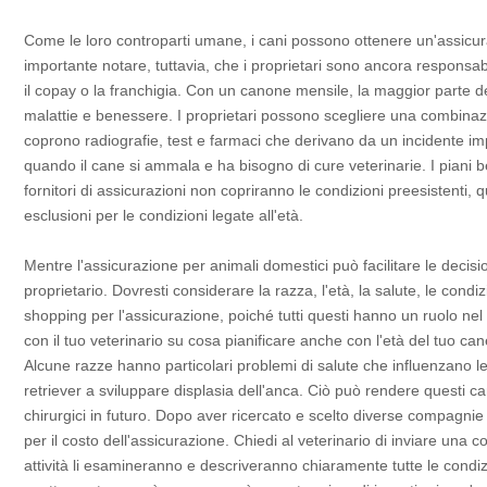
Come le loro controparti umane, i cani possono ottenere un'assicuraz
importante notare, tuttavia, che i proprietari sono ancora responsab
il copay o la franchigia. Con un canone mensile, la maggior parte dell
malattie e benessere. I proprietari possono scegliere una combinazio
coprono radiografie, test e farmaci che derivano da un incidente im
quando il cane si ammala e ha bisogno di cure veterinarie. I piani b
fornitori di assicurazioni non copriranno le condizioni preesistenti,
esclusioni per le condizioni legate all'età.
Mentre l'assicurazione per animali domestici può facilitare le decision
proprietario. Dovresti considerare la razza, l'età, la salute, le condi
shopping per l'assicurazione, poiché tutti questi hanno un ruolo nel 
con il tuo veterinario su cosa pianificare anche con l'età del tuo cane
Alcune razze hanno particolari problemi di salute che influenzano le
retriever a sviluppare displasia dell'anca. Ciò può rendere questi c
chirurgici in futuro. Dopo aver ricercato e scelto diverse compagnie 
per il costo dell'assicurazione. Chiedi al veterinario di inviare una
attività li esamineranno e descriveranno chiaramente tutte le cond