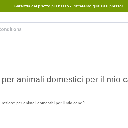
Garanzia del prezzo più basso -
Batteremo qualsiasi prezzo!
Blog
Programma premi
Aiuto
Contattaci
per animali domestici per il mio 