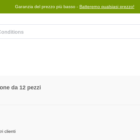
Garanzia del prezzo più basso -
Batteremo qualsiasi prezzo!
Blog
Programma premi
Aiuto
Contattaci
one da 12 pezzi
i clienti