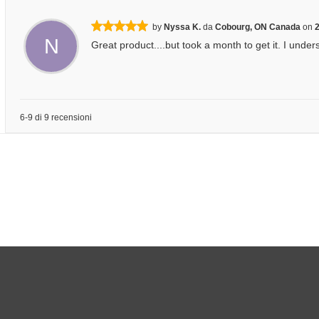
by
Nyssa K.
da
Cobourg, ON Canada
on
N
Great product....but took a month to get it. I unde
6-9 di 9 recensioni