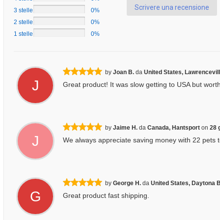
Scrivere una recensione
3 stelle
0%
2 stelle
0%
1 stelle
0%
by
Joan B.
da
United States, Lawrencevil
J
Great product! It was slow getting to USA but worth 
by
Jaime H.
da
Canada, Hantsport
on
28 
J
We always appreciate saving money with 22 pets to
by
George H.
da
United States, Daytona 
G
Great product fast shipping.