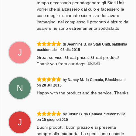
tempo necessario per sdoganare gli Stati Uniti.
vorrei che si alzassero dal culo e facessero le
cose meglio. chiamato sicurezza del lavoro
immagino. nel complesso il prodotto è sicuro da
usare e ne sono estremamente soddisfatto
di
Jeannine B.
da
Stati Uniti, babilonia
J
occidentale
il
03 dic 2015
Great service. Great prices. Great product!
Thank you from our dogs. 🐶🐶🐶
by
Nancy M.
da
Canada, Blockhouse
N
on
28 Jul 2015
Happy with the product and the service. Thanks
by
Justin B.
da
Canada, Stevensville
J
on
15 giugno 2015
Buoni prodotti, buon prezzo e si presenta
sempre alla mia porta. La spedizione richiede