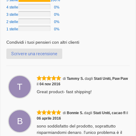
5 stelle
100%
4 stelle
0%
3 stelle
0%
2 stelle
0%
1 stelle
0%
Condividi i tuoi pensieri con altri clienti
Scrivere una recensione
di
Tammy S.
dagli
Stati Uniti, Paw Paw
T
il
04 nov 2016
Great product- fast shipping!
di
Bonnie S.
dagli
Stati Uniti, cacao fl
il
B
06 aprile 2016
sono soddisfatto del prodotto, soprattutto
risparmiandomi denaro. l'unico problema è il