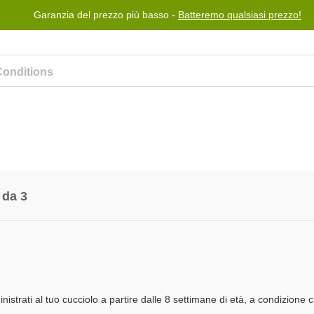
Garanzia del prezzo più basso -
Batteremo qualsiasi prezzo!
Blog
Programma premi
Aiuto
Contattaci
 da 3
ati al tuo cucciolo a partire dalle 8 settimane di età, a condizione 