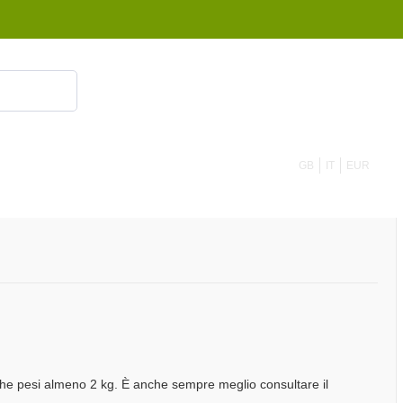
855 908 4010
GB
IT
EUR
che pesi almeno 2 kg. È anche sempre meglio consultare il