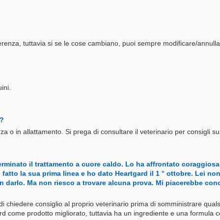
enza, tuttavia si se le cose cambiano, puoi sempre modificare/annullar
ini.
i?
nza o in allattamento. Si prega di consultare il veterinario per consigli s
minato il trattamento a cuore caldo. Lo ha affrontato coraggiosame
 fatto la sua prima linea e ho dato Heartgard il 1 ° ottobre. Lei
on darlo. Ma non riesco a trovare alcuna prova. Mi piacerebbe con
i di chiedere consiglio al proprio veterinario prima di somministrare qu
rd come prodotto migliorato, tuttavia ha un ingrediente e una formula 