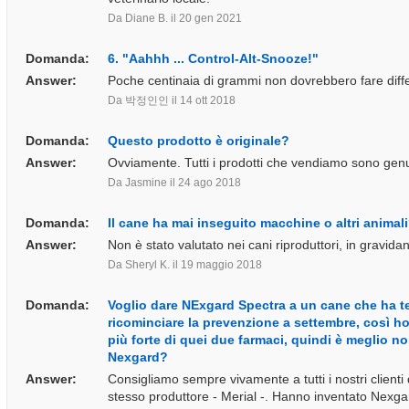
Da Diane B.
il 20 gen 2021
Domanda:
6. "Aahhh ... Control-Alt-Snooze!"
Answer:
Poche centinaia di grammi non dovrebbero fare differ
Da 박정인인
il 14 ott 2018
Domanda:
Questo prodotto è originale?
Answer:
Ovviamente. Tutti i prodotti che vendiamo sono genu
Da Jasmine
il 24 ago 2018
Domanda:
Il cane ha mai inseguito macchine o altri animal
Answer:
Non è stato valutato nei cani riproduttori, in gravida
Da Sheryl K.
il 19 maggio 2018
Domanda:
Voglio dare NExgard Spectra a un cane che ha ter
ricominciare la prevenzione a settembre, così ho
più forte di quei due farmaci, quindi è meglio n
Nexgard?
Answer:
Consigliamo sempre vivamente a tutti i nostri client
stesso produttore - Merial -. Hanno inventato Nexga