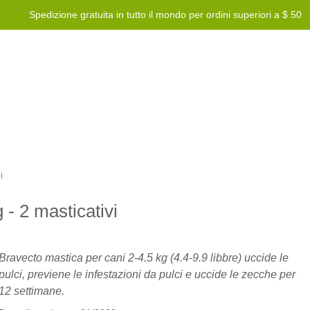
Spedizione gratuita in tutto il mondo per ordini superiori a $ 50
Blog
Programma premi
Aiuto
Contattaci
i
- 2 masticativi
Bravecto mastica per cani 2-4.5 kg (4.4-9.9 libbre) uccide le
pulci, previene le infestazioni da pulci e uccide le zecche per
12 settimane.