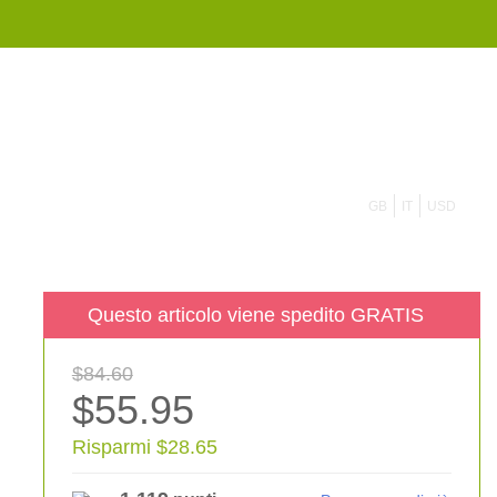
855 908 4010
GB
IT
USD
Questo articolo viene spedito GRATIS
$84.60
$55.95
Risparmi $28.65