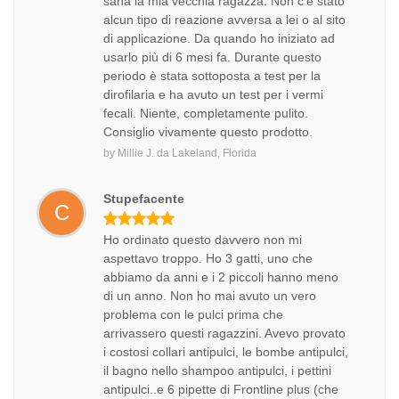
sana la mia vecchia ragazza. Non c'è stato
alcun tipo di reazione avversa a lei o al sito
di applicazione. Da quando ho iniziato ad
usarlo più di 6 mesi fa. Durante questo
periodo è stata sottoposta a test per la
dirofilaria e ha avuto un test per i vermi
fecali. Niente, completamente pulito.
Consiglio vivamente questo prodotto.
by
Millie J.
da
Lakeland, Florida
Stupefacente
C
Ho ordinato questo davvero non mi
aspettavo troppo. Ho 3 gatti, uno che
abbiamo da anni e i 2 piccoli hanno meno
di un anno. Non ho mai avuto un vero
problema con le pulci prima che
arrivassero questi ragazzini. Avevo provato
i costosi collari antipulci, le bombe antipulci,
il bagno nello shampoo antipulci, i pettini
antipulci..e 6 pipette di Frontline plus (che