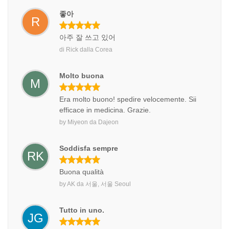
좋아
R
아주 잘 쓰고 있어
di
Rick
dalla
Corea
Molto buona
M
Era molto buono! spedire velocemente. Sii
efficace in medicina. Grazie.
by
Miyeon
da
Dajeon
Soddisfa sempre
RK
Buona qualità
by
AK
da
서울, 서울 Seoul
Tutto in uno.
JG