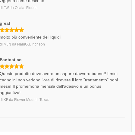
Oggetto come descritto.
di
JW
da
Ocala, Florida
great
molto più conveniente dei liquidi
di
MJN
da
NamGu, Incheon
Fantastico
Questo prodotto deve avere un sapore davvero buono!! I miei
cagnolini non vedono l'ora di ricevere il loro "trattamento" ogni
mese! Il promemoria mensile dell'adesivo è un bonus
aggiuntivo!
di
KF
da
Flower Mound, Texas