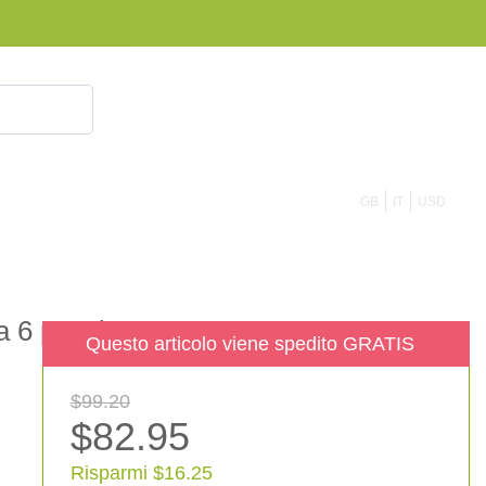
855 908 4010
GB
IT
USD
a 6 pezzi
Questo articolo viene spedito GRATIS
$99.20
$82.95
Risparmi $16.25