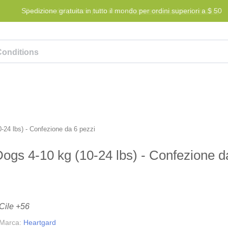
Spedizione gratuita in tutto il mondo per ordini superiori a $ 50
Blog
Programma premi
Aiuto
Contattaci
24 lbs) - Confezione da 6 pezzi
gs 4-10 kg (10-24 lbs) - Confezione d
Cile +56
Marca:
Heartgard