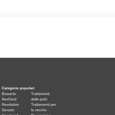
Categorie popolari
Bravecto
Trattamenti
NexGard
delle pulci
Revolution
Trattamenti per
Seresto
le zecche