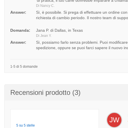
'di pratica, il tuo cane dovrebbe imparare a chiama
Di Nancy C.
Answer:
Sì, è possibile. Si prega di effettuare un ordine con
richiesta di cambio periodo. Il nostro team di suppo
Domanda:
Jana P. di Dallas, in Texas
Di Jean Y.
Answer:
Sì, possiamo farlo senza problemi. Puoi modificare 
spedizione, oppure se puoi farci sapere il nuovo ind
1-5 di 5 domande
Recensioni prodotto (3)
JW
5 su 5 stelle