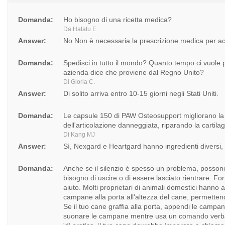
Domanda:
Ho bisogno di una ricetta medica?
Da Hatatu E.
Answer:
No Non è necessaria la prescrizione medica per ac
Domanda:
Spedisci in tutto il mondo? Quanto tempo ci vuole p
azienda dice che proviene dal Regno Unito?
Di Gloria C.
Answer:
Di solito arriva entro 10-15 giorni negli Stati Uniti.
Domanda:
Le capsule 150 di PAW Osteosupport migliorano la m
dell'articolazione danneggiata, riparando la cartila
Di Kang MJ
Answer:
Sì, Nexgard e Heartgard hanno ingredienti diversi,
Domanda:
Anche se il silenzio è spesso un problema, possono
bisogno di uscire o di essere lasciato rientrare. Fo
aiuto. Molti proprietari di animali domestici han
campane alla porta all'altezza del cane, permettendo
Se il tuo cane graffia alla porta, appendi le campane
suonare le campane mentre usa un comando verbal