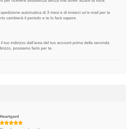
rti per ricevere assistenza senza mai dover alzare la voce.
 spedizione automatica di 3 mesi e di inviarci un'e-mail per la
rto cambierà il periodo e te lo farà sapere.
il tuo indirizzo dall'area del tuo account prima della seconda
irizzo, possiamo farlo per te.
Heartgard