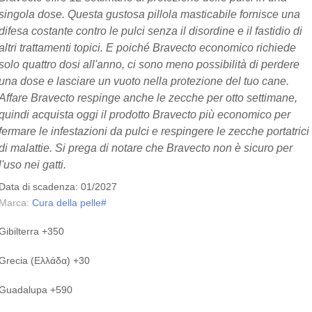
singola dose. Questa gustosa pillola masticabile fornisce una
difesa costante contro le pulci senza il disordine e il fastidio di
altri trattamenti topici. E poiché
Bravecto
economico richiede
solo quattro dosi all'anno, ci sono meno possibilità di perdere
una dose e lasciare un vuoto nella protezione del tuo cane.
Affare
Bravecto
respinge anche le zecche per otto settimane,
quindi acquista oggi il prodotto
Bravecto
più economico per
fermare le infestazioni da pulci e respingere le zecche portatrici
di malattie. Si prega di notare che
Bravecto
non è sicuro per
l'uso nei gatti.
Data di scadenza: 01/2027
Marca:
Cura della pelle#
Gibilterra +350
Grecia (Ελλάδα) +30
Guadalupa +590