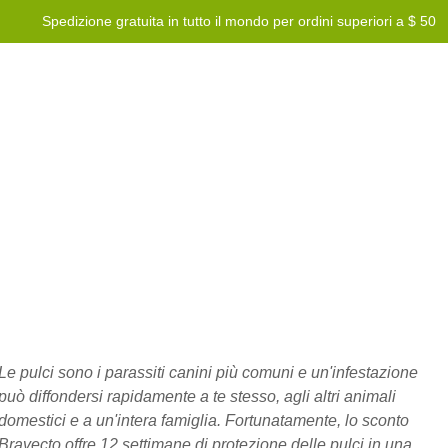
Spedizione gratuita in tutto il mondo per ordini superiori a $ 50
Blog
Programma premi
Aiuto
Contattaci
Le pulci sono i parassiti canini più comuni e un'infestazione
può diffondersi rapidamente a te stesso, agli altri animali
domestici e a un'intera famiglia. Fortunatamente, lo sconto
Bravecto
offre 12 settimane di protezione delle pulci in una