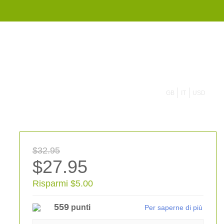
855 908 4010
GB
IT
USD
$32.95
$27.95
Risparmi $5.00
559
punti
Per saperne di più