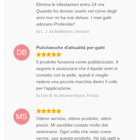
Elimina le infestazioni entro 24 ore.
Quando ho dovuto usarlo nel corso degli
anni non mi ha mai deluso. I miei gatti
adorano Profender!
by
L. J.
da
Brattleboro, Vermont
Pulci/zecche d'attualità per gatti
DB
Il prodotto funziona come pubblicizzato. Il
segreto è assicurarsi che il liquido entri in
contatto con la pelle, quindi è meglio
radersi una piccola macchia dietro il collo
per l'applicazione.
by
Don B.
da
Miramar Beach, Florida
MS
Ottimo servizio, ottimo prodotto, ottimi
prezzi. Mi sarebbe costato molto dal
veterinario. Ogni volta che vedo come
verme, uso questo prodotto. Ho più gatti e