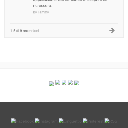
ricrescerà.
by
Tammy
1-5 di 9 recensioni