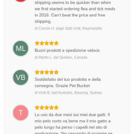
shipping seems to be quicker than when
we first started ordering flea and tick meds
in 2016. Can't beat the price and free
shipping.
di
Connie H.
dagli
Stati Uniti, Waynesville
ML
Buoni prodotti e spedizione veloce
di
Martin L.
dal
Quebec, Canada
VB
Soddisfatto del tuo prodotto e della
consegna. Grazie Pet Bucket
di
Vicki B.
dall'Australia, Illawong, Sydney
T
Lo uso da due mesi sui miei due gatti. Il
mio pelo corto va bene ma il mio gatto a
pelo lungo ha perso i capelli nel sito di
applicazione. Sto cercando di scoprire se