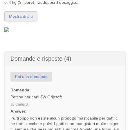
di 4 kg (9 libbre), raddoppia il dosaggio...
Mostra di più
Domande e risposte (4)
Fai una domanda
Domanda:
Pettine per cani JW Gripsoft
By Curtis S.
Answer:
Purtroppo non esiste alcun prodotto masticabile per gatti c
he tratti zecche e pulci. I gatti sono mangiatori molto esigen
ti, sembra che nessuno abbia ancora trovato una formula g