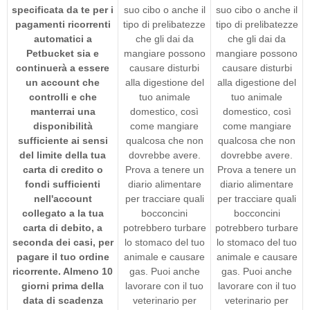
specificata da te per i
suo cibo o anche il
suo cibo o anche il
pagamenti ricorrenti
tipo di prelibatezze
tipo di prelibatezze
automatici a
che gli dai da
che gli dai da
Petbucket sia e
mangiare possono
mangiare possono
continuerà a essere
causare disturbi
causare disturbi
un account che
alla digestione del
alla digestione del
controlli e che
tuo animale
tuo animale
manterrai una
domestico, così
domestico, così
disponibilità
come mangiare
come mangiare
sufficiente ai sensi
qualcosa che non
qualcosa che non
del limite della tua
dovrebbe avere.
dovrebbe avere.
carta di credito o
Prova a tenere un
Prova a tenere un
fondi sufficienti
diario alimentare
diario alimentare
nell'account
per tracciare quali
per tracciare quali
collegato a la tua
bocconcini
bocconcini
carta di debito, a
potrebbero turbare
potrebbero turbare
seconda dei casi, per
lo stomaco del tuo
lo stomaco del tuo
pagare il tuo ordine
animale e causare
animale e causare
ricorrente. Almeno 10
gas. Puoi anche
gas. Puoi anche
giorni prima della
lavorare con il tuo
lavorare con il tuo
data di scadenza
veterinario per
veterinario per