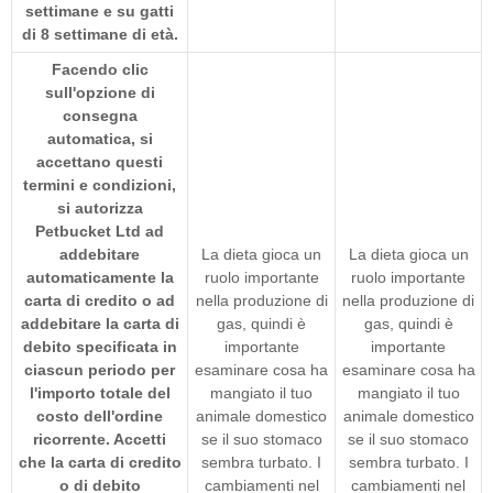
settimane e su gatti
di 8 settimane di età.
Facendo clic
sull'opzione di
consegna
automatica, si
accettano questi
termini e condizioni,
si autorizza
Petbucket Ltd ad
addebitare
La dieta gioca un
La dieta gioca un
automaticamente la
ruolo importante
ruolo importante
carta di credito o ad
nella produzione di
nella produzione di
addebitare la carta di
gas, quindi è
gas, quindi è
debito specificata in
importante
importante
ciascun periodo per
esaminare cosa ha
esaminare cosa ha
l'importo totale del
mangiato il tuo
mangiato il tuo
costo dell'ordine
animale domestico
animale domestico
ricorrente. Accetti
se il suo stomaco
se il suo stomaco
che la carta di credito
sembra turbato. I
sembra turbato. I
o di debito
cambiamenti nel
cambiamenti nel