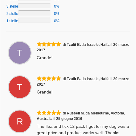
3 stelle
0%
2 stelle
0%
1 stelle
0%
di
Tzufit B.
da
Israele, Haifa
il
20 marzo
T
2017
Grande!
di
Tzufit B.
da
Israele, Haifa
il
20 marzo
T
2017
Grande!
di
Russell M.
da
Melbourne, Victoria,
R
Australia
il
25 giugno 2016
The flea and tick 12 pack I got for my dog was a
great price and product works well. Thanks